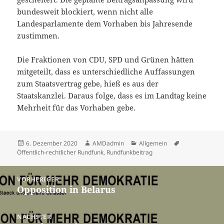
bundesweit blockiert, wenn nicht alle
Landesparlamente dem Vorhaben bis Jahresende
zustimmen.
Die Fraktionen von CDU, SPD und Grünen hätten
mitgeteilt, dass es unterschiedliche Auffassungen
zum Staatsvertrag gebe, hieß es aus der
Staatskanzlei. Daraus folge, dass es im Landtag keine
Mehrheit für das Vorhaben gebe.
Veröffentlicht
Autor
Kategorien
Schlagwörter
6. Dezember 2020
AMDadmin
Allgemein
am
Öffentlich-rechtlicher Rundfunk
,
Rundfunkbeitrag
Beitragsnavigation
VORHERIGER
Opposition in Belarus
Vorheriger
Beitrag:
NÄCHSTER